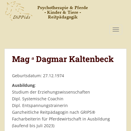
S
k
i
p
t
TOGGLE
o
m
a
Mag ͣ Dagmar Kaltenbeck
i
n
c
Geburtsdatum: 27.12.1974
o
n
Ausbildung
:
t
Studium der Erziehungswissenschaften
e
Dipl. Systemische Coachin
n
Dipl. Entspannungstrainerin
t
Ganzheitliche Reitpädagogin nach GRIPS®
Facharbeiterin für Pferdewirtschaft in Ausbildung
(laufend bis Juli 2023)