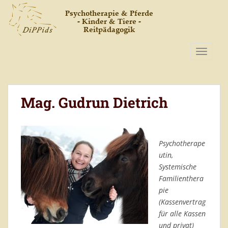
S
k
i
p
t
TOGGLE
o
m
a
Mag. Gudrun Dietrich
i
n
c
o
Psychotherape
n
utin,
t
Systemische
e
Familienthera
n
pie
t
(Kassenvertrag
für alle Kassen
und privat)